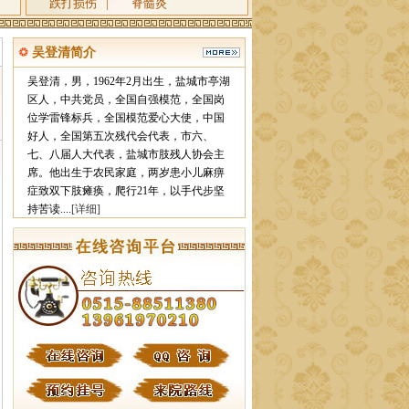
跌打损伤
|
脊髓炎
吴登清简介
吴登清，男，1962年2月出生，盐城市亭湖
区人，中共党员，全国自强模范，全国岗
位学雷锋标兵，全国模范爱心大使，中国
好人，全国第五次残代会代表，市六、
七、八届人大代表，盐城市肢残人协会主
席。他出生于农民家庭，两岁患小儿麻痹
症致双下肢瘫痪，爬行21年，以手代步坚
持苦读....
[详细]
栏目ID=
4
的表不存在(操作类型=0)