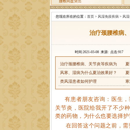
腰椎间盘突出
·您现在所在的位置：
首页
>
风湿免疫疾病
>
风湿
治疗颈腰椎病、
时间:2021-03-08 来源: 点击:
917
治疗颈腰椎病、关节炎等疾病为
夏
风寒、湿病为什么夏治效果好？
夏
类风湿患者如何护理
寒
有患者朋友咨询：医生，
关节炎，医院给我开了不少
询
QQ咨询
类的药物，为什么也要选择护
号
来院路线
在回答这个问题之前，需