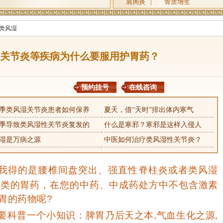
肩周炎
|
骨质增生
类风湿
关节炎等疾病为什么要服用护胃药？
预约挂号
在线咨询
季类风湿关节炎患者如何保养
夏天，借“天时”排出体内寒气
季导致类风湿性关节炎复发的
什么是寒邪？寒邪是这样入侵人
湿是万病之源
中医如何治疗类风湿性关节炎？
我得的是腰椎间盘突出、强直性脊柱炎或者类风湿
种类的胃药，在您的中药、中成药处方中不包含激素
胃的药物呢?
要科普一个小知识：脾胃乃后天之本,气血生化之源,