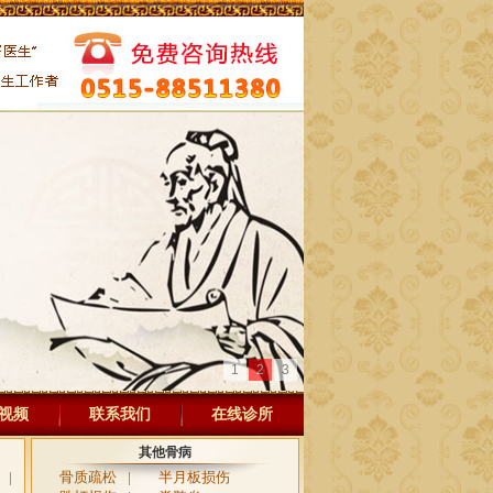
1
2
3
视频
联系我们
在线诊所
其他骨病
|
骨质疏松
|
半月板损伤