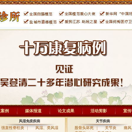
复案例
媒体报道
论文成果
活动剪影
宣传
风湿免疫疾病
关节疾病
强直性脊柱炎
|
风湿、类风湿
股骨头坏死
|
关节炎
痛风