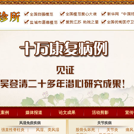
复案例
媒体报道
论文成果
活动剪影
宣传
风湿免疫疾病
关节疾病
强直性脊柱炎
|
风湿、类风湿
股骨头坏死
|
关节炎
痛风