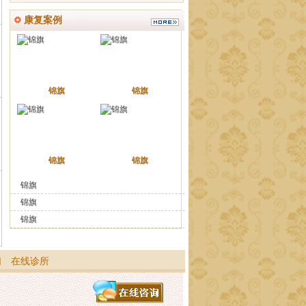
康复案例
锦旗
锦旗
锦旗
锦旗
锦旗
锦旗
锦旗
们
在线诊所