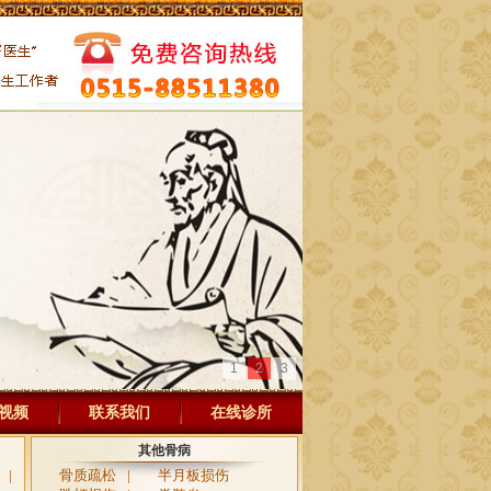
1
2
3
视频
联系我们
在线诊所
其他骨病
|
骨质疏松
|
半月板损伤