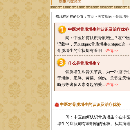
腰椎间盘突出
·您现在所在的位置：
首页
>
关节疾病
>
骨质增生
中医对骨质增生的认识及治疗优势
问：中医如何认识骨质增生？在中
记载中，无&ldquo;骨质增生&rdquo;
骨质增生的症状却有着明...
详情>>
什么是骨质增生？
骨质增生即骨关节炎，为一种退行
于增龄、肥胖、劳损、创伤、关节先天
畸形等诸多因素引起的关...
详情>>
中医对骨质增生的认识及治疗优势
询
QQ咨询
问：中医如何认识骨质增生？在中医经典
增生的症状却有着明确的诠释。从其病理而论可
号
来院路线