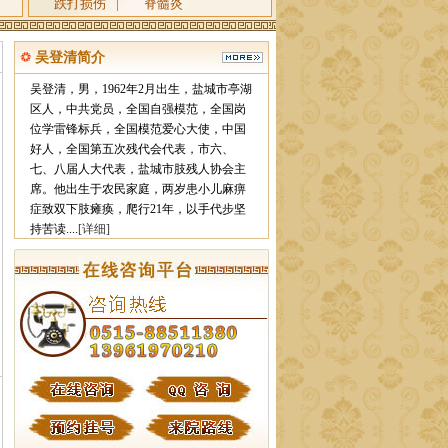
跌打损伤
|
脊髓炎
吴登清简介
吴登清，男，1962年2月出生，盐城市亭湖
区人，中共党员，全国自强模范，全国岗
位学雷锋标兵，全国模范爱心大使，中国
好人，全国第五次残代会代表，市六、
七、八届人大代表，盐城市肢残人协会主
席。他出生于农民家庭，两岁患小儿麻痹
症致双下肢瘫痪，爬行21年，以手代步坚
持苦读....
[详细]
栏目ID=
4
的表不存在(操作类型=0)