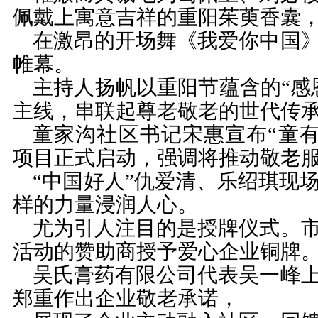
佩戴上寓意吉祥的重阳茱萸香囊
在激昂的开场舞《我爱你中国
帷幕。
主持人扬帆以重阳节蕴含的
“
主线，串联起尊老敬老的世代传
童家沟社区书记宋惠宣布“童有
项目正式启动，强调将推动敬老
“中国好人”仇爱清、乐绍琪现
样的力量浸润人心。
尤为引人注目的是授牌仪式。
活动的赞助商授予爱心企业铜牌
吴氏膏药有限公司代表吴一峰
郑重作出企业敬老承诺，