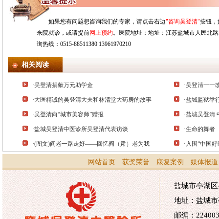
如果您有问题想咨询我们的专家，请点击右边
"咨询吴登清"
按钮，
来院就诊，或请提前
网上预约
。医院地址：地址：江苏盐城市人民北路528
询热线：0515-88511380 13961970210
相关阅读
·
吴登清捐献万元助学金
·
吴登清一一
·
大医精诚的吴登清大夫和林清堂大药房的故事
·
盐城监狱举
·
吴登清向“城市美容师”赠报
·
盐城吴登清 
·
盐城吴登清中医诊所吴登清代表访谈
·
生命的舞者
·
(图文)阎老一路走好——回忆阎（肃）老为我
·
入围“中国好
网站首页
获奖荣誉
康复案例
媒体报道
盐城市亭湖区吴
地址：盐城市
邮编：224003 