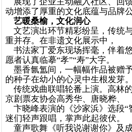
展现了企业主动融入社区、回
动增添了厚重的文化底蕴与品牌
艺暖桑榆，文化润心
文艺演出环节精彩纷呈，传统
重并存。在非遗文化展示中，
书法家丁爱东现场挥毫，伴着
愿者认真临摹
“孝”“寿”大字。
墨香氤氲间，一幅幅作品被赠
的种子在幼小的心灵中生根发芽
传统戏曲联唱轮番上演。高林
京剧票友协会高秀华、唐晓桦、
卞晓峰表演的《沙家浜》选段
迷们轻声跟唱，掌声此起彼伏。
童声歌舞《听我说谢谢你》及