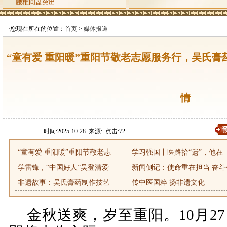
腰椎间盘突出
·您现在所在的位置：
首页
>
媒体报道
“童有爱 重阳暖”重阳节敬老志愿服务行，吴氏
情
时间:2025-10-28 来源: 点击:
72
“童有爱 重阳暖”重阳节敬老志
学习强国丨医路拾“遗”，他在
学雷锋，“中国好人”吴登清爱
新闻侧记：使命重在担当 奋斗
非遗故事：吴氏膏药制作技艺—
传中医国粹 扬非遗文化
金秋送爽，岁至重阳。
10月