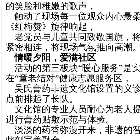
的笑脸和稚嫩的歌声，
触动了现场每一位观众内心最
《红梅赞》旋律响起，
老党员与儿童共同致
敬国旗，
紧密相连，将现场气氛推向高潮
情暖夕阳，爱满社区
活动的第三板块
“暖心服务”是
在“童老结对”健康志愿服务区，
吴氏膏药非遗文化馆设置的义
点前排起了长队。
文化馆的专业人员耐心为老人
进行膏药贴敷示范与体验。
淡淡的药香弥漫开来，非遗的