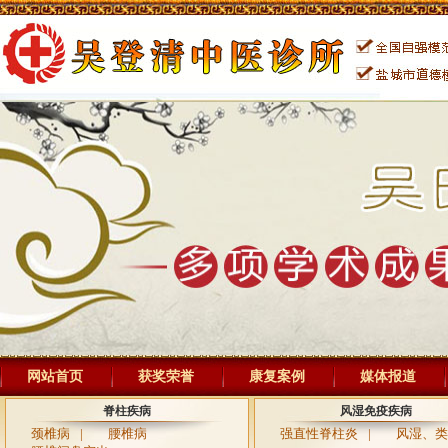
网站首页
获奖荣誉
康复案例
媒体报道
脊柱疾病
风湿免疫疾病
颈椎病
|
腰椎病
强直性脊柱炎
|
风湿、类