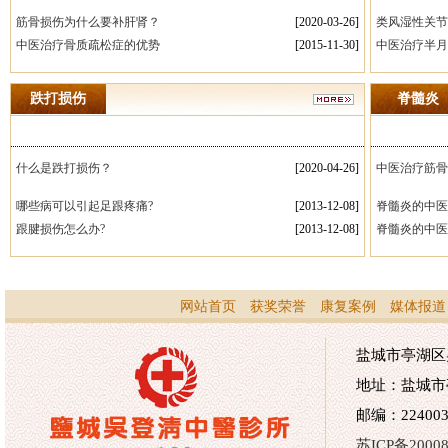
筋骨损伤为什么要补肝肾？
[2020-03-26]
类风湿性关节
中医治疗骨质疏松症的优势
[2015-11-30]
中医治疗半月
跌打损伤
脊髓炎
什么是跌打损伤？
[2020-04-26]
中医治疗筋骨
肾？
哪些病可以引起足跟疼痛?
[2013-12-08]
脊髓炎的中医
跟腱损伤怎么办?
[2013-12-08]
脊髓炎的中医
网站首页
获奖荣誉
康复案例
媒体报道
盐城市亭湖区吴
地址：盐城市
邮编：224003 
苏ICP备20008