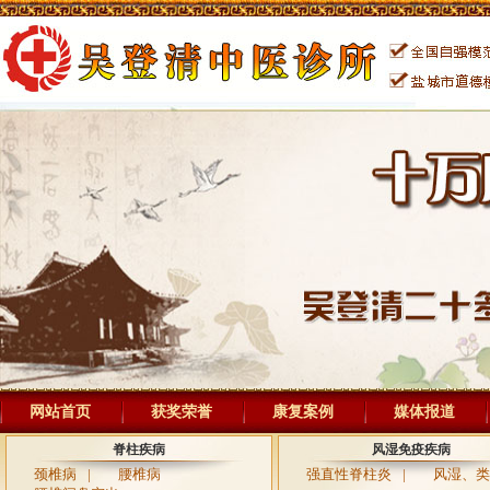
网站首页
获奖荣誉
康复案例
媒体报道
脊柱疾病
风湿免疫疾病
颈椎病
|
腰椎病
强直性脊柱炎
|
风湿、类