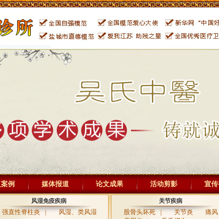
复案例
媒体报道
论文成果
活动剪影
宣传
风湿免疫疾病
关节疾病
强直性脊柱炎
|
风湿、类风湿
股骨头坏死
|
关节炎
痛风