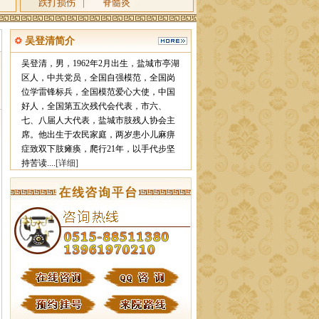
跌打损伤
|
脊髓炎
吴登清简介
吴登清，男，1962年2月出生，盐城市亭湖
区人，中共党员，全国自强模范，全国岗
位学雷锋标兵，全国模范爱心大使，中国
好人，全国第五次残代会代表，市六、
七、八届人大代表，盐城市肢残人协会主
席。他出生于农民家庭，两岁患小儿麻痹
症致双下肢瘫痪，爬行21年，以手代步坚
持苦读....
[详细]
栏目ID=
4
的表不存在(操作类型=0)