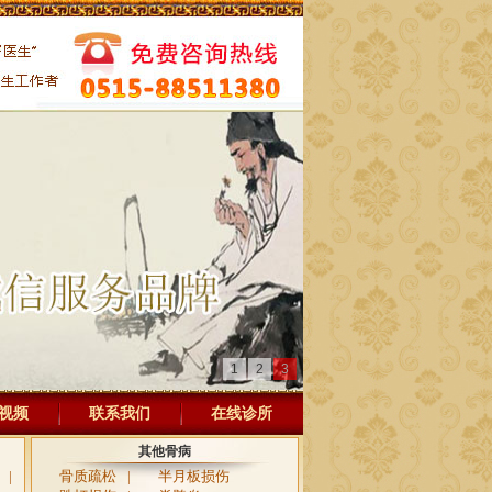
1
2
3
视频
联系我们
在线诊所
其他骨病
|
骨质疏松
|
半月板损伤