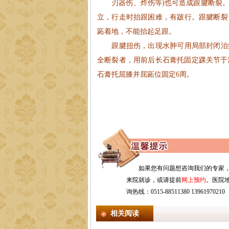
刃器伤、炸伤等)也可造成跟腱断裂。
立，行走时抬跟困难，有跛行。跟腱断裂
跖着地，不能抬起足跟。
跟腱扭伤，出现水肿可用局部封闭治疗
全断裂者，用前后长石膏托固定踝关节于
石膏托屈膝并屈跖位固定6周。
如果您有问题想咨询我们的专家
来院就诊，或请提前
网上预约
。医院地
询热线：0515-88511380 13961970210
相关阅读