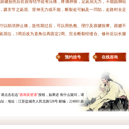
跟健损伤后在跟骨结节处有压痛，疼痛肿胀，足跖屈无力，不能踮脚站
，踝关节之跖屈、背伸无力或不能，断裂处可触及一凹陷，走路时全足
以助消肿止痛，急性期过后，可以用热敷、理疗及跟腱按摩。跟腱不
跖屈位，3周后改为直角位再固定2周。完全断裂经缝合、修补后以长腿
预约挂号
在线咨询
，请点击右边
"咨询吴登清"
按钮，如果还 有什么疑问，请
址：地址：江苏盐城市人民北路528号 邮编：224003 咨