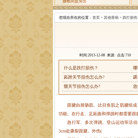
腰椎间盘突出
·您现在所在的位置：
首页
>
其他骨病
>
跌打损伤
时间:2013-12-08 来源: 点击:
710
什么是跌打损伤？
哪
跖跗关节扭伤怎么办?
踝
髋关节扭伤怎么办?
急
跟腱由腓肠肌、比目鱼肌之肌腱组成
功能。在行走、足跖曲和弹跳时都需要跟
询
QQ咨询
急行军、多次弹跳、登山运动等活动，
3cm处撕裂跟腱。外伤(
号
来院路线