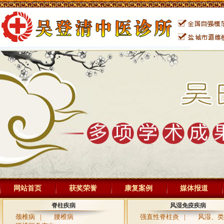
网站首页
获奖荣誉
康复案例
媒体报道
脊柱疾病
风湿免疫疾病
颈椎病
|
腰椎病
强直性脊柱炎
|
风湿、类