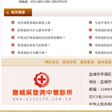
询热线：0515-88511380 13961970210
相关阅读
·
女性成骨质疏松易发人群
·
引起中老年
·
筋骨损伤为什么要补肝肾？
·
骨质疏松患
·
中医治疗骨质疏松症的优势有哪些？
·
骨质疏松症
·
骨质疏松有多大的危害？
·
骨质疏松如
·
骨质疏松分为哪几种？
·
骨质疏松症
网站首页
获奖荣誉
康复案例
媒体报道
盐城市亭湖区吴
地址：盐城市
邮编：224003 
苏ICP备20008
中华人民共和国医