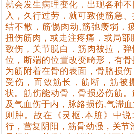
就会发生病理变化，出现各种不
入，久行过劳，就可致使筋急、
结不散，筋惕肉动,筋弛痿弱，
扭伤筋肉，或走注疼痛，或局部
致伤，关节脱白，筋肉被拉，弹
位，断端的位置改变畸形，有骨
为筋附着在骨的表面，骨胳损伤
受伤，而致筋长，筋断，筋被
状。筋伤能动骨，骨损必伤筋。
及气血伤于内，脉絡损伤,气滞
则肿。故在《灵枢.本脏》中说
行，营复阴阳，筋骨劲强，关节