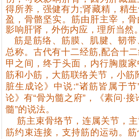
得所养，强健有力;肾藏精，精
盈，骨骼坚实。筋由肝主宰，骨
影响肝肾，外伤内应，理所当然
筋是筋络、筋膜、肌腱、韧带
总称。古代有十二经筋,配合十
甲之间，终于头面，内行胸腹家
筋和小筋，大筋联络关节，小筋
脏生成论》中说:“诸筋皆属于节
论》有“骨为髓之府”，《素问·接
髓”的说法。
筋主束骨络节，连属关节，主
筋约束连接，支持筋的运动。筋