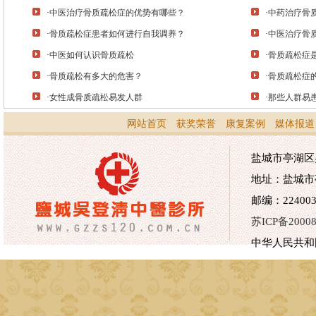
·
中医治疗骨质疏松症的优势有哪些？
·
中药治疗骨
·
骨质疏松症患者如何进行自我调养？
·
中医治疗骨
·
中医如何认识骨质疏松
·
骨质疏松症
·
骨质疏松有多大的危害？
·
骨质疏松症
·
女性成骨质疏松易发人群
·
那些人群易
网站首页
获奖荣誉
康复案例
媒体报道
盐城市亭湖区吴
地址：盐城市
邮编：224003 
苏ICP备20008
中华人民共和国医