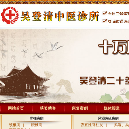
网站首页
获奖荣誉
康复案例
媒体报道
脊柱疾病
风湿免疫疾病
颈椎病
|
腰椎病
强直性脊柱炎
|
风湿、类