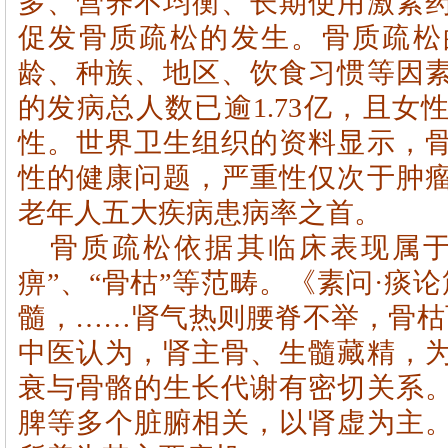
多、营养不均衡、长期使用激素
促发骨质疏松的发生。骨质疏松
龄、种族、地区、饮食习惯等因
的发病总人数已逾
1.73
亿，且女
性。世界卫生组织的资料显示，
性的健康问题，严重性仅次于肿
老年人五大疾病患病率之首。
骨质疏松依据其临床表现属于
痹”、“骨枯”等范畴。《素问·痰
髓，……肾气热则腰脊不举，骨枯
中医认为，肾主骨、生髓藏精，
衰与骨骼的生长代谢有密切关系
脾等多个脏腑相关，以
肾虚
为主