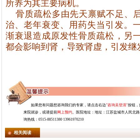
所养为其主要病机。
骨质疏松多由先天禀赋不足、
治、老年衰变、用药失当引发。
渐衰退造成原发性骨质疏松，另
都会影响到肾，导致肾虚，引发继
如果您有问题想咨询我们的专家，请点击右边
"咨询吴登清"
按钮，
来院就诊，或请提前
网上预约
。医院地址：地址：江苏盐城市人民北路528
询热线：0515-88511380 13961970210
相关阅读