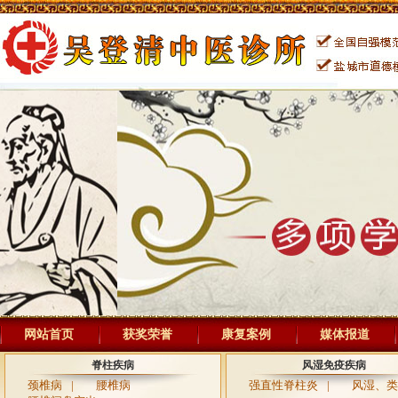
网站首页
获奖荣誉
康复案例
媒体报道
脊柱疾病
风湿免疫疾病
颈椎病
|
腰椎病
强直性脊柱炎
|
风湿、类