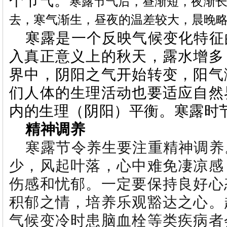
个节气。
寒露节气后，昼渐短，夜渐
去，寒气渐生，昼夜的温差较大，晨晚
寒露是一个反映气候变化特征
入真正意义上的秋天，露水增多
界中，阴阳之气开始转变，阳气
们人体的生理活动也要适应自然
内的生理（阴阳）平衡。寒露时
精神调养
寒露节令养生要注重精神调养
少，风起叶落，心中难免凄凉感
伤感和忧郁。一定要保持良好心
积郁之情，培养乐观豁达之心。
气候变冷时患脑血栓等类疾病者