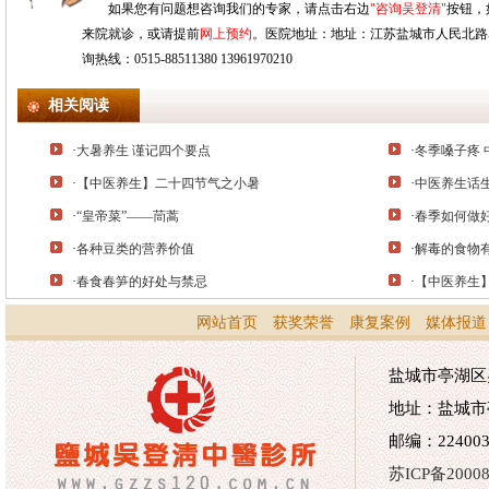
如果您有问题想咨询我们的专家，请点击右边
"咨询吴登清"
按钮，
来院就诊，或请提前
网上预约
。医院地址：地址：江苏盐城市人民北路528
询热线：0515-88511380 13961970210
相关阅读
·
大暑养生 谨记四个要点
·
冬季嗓子疼 
·
【中医养生】二十四节气之小暑
·
中医养生话
·
“皇帝菜”——茼蒿
·
春季如何做
·
各种豆类的营养价值
·
解毒的食物
·
春食春笋的好处与禁忌
·
【中医养生
网站首页
获奖荣誉
康复案例
媒体报道
盐城市亭湖区吴
地址：盐城市
邮编：224003 
苏ICP备20008