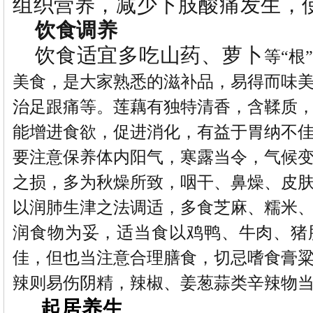
组织营养，减少下肢酸痛发生，
饮食调养
饮食适宜多吃山药、萝卜
等“根
美食，是大家熟悉的滋补品，易得而味
治足跟痛等。莲藕有独特清香，含鞣质
能增进食欲，促进消化，有益于胃纳不
要注意保养体内阳气，寒露当令，气候
之损，多为秋燥所致，咽干、鼻燥、皮
以润肺生津之法调适，多食芝麻、糯米
润食物为妥，适当食以鸡鸭、牛肉、猪
佳，但也当注意合理膳食，切忌嗜食膏
辣则易伤阴精，辣椒、姜葱蒜类辛辣物
起居养生